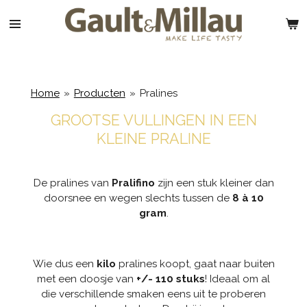
Ga
direct
naar
de
hoofdinhoud
Home
»
Producten
»
Pralines
GROOTSE VULLINGEN IN EEN
KLEINE PRALINE
De pralines van
Pralifino
zijn een stuk kleiner dan
doorsnee en wegen slechts tussen de
8 à 10
gram
.
Wie dus een
kilo
pralines koopt, gaat naar buiten
met een doosje van
+/- 110 stuks
! Ideaal om al
die verschillende smaken eens uit te proberen