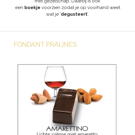
met gezelschap. Daarbij is ook
een
boekje
voorzien zodat je op voorhand weet
wat je '
degusteert
'.
FONDANT PRALINES