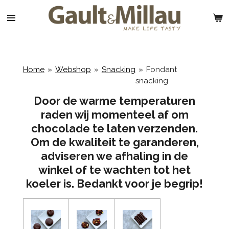
Ga
direct
naar
de
hoofdinhoud
Home
»
Webshop
»
Snacking
»
Fondant
snacking
Door de warme temperaturen
raden wij momenteel af om
chocolade te laten verzenden.
Om de kwaliteit te garanderen,
adviseren we afhaling in de
winkel of te wachten tot het
koeler is. Bedankt voor je begrip!