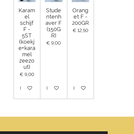
Karam
Stude
Orang
el
ntenh
et F -
schijf
aver F
200GR
F -
(150G
€ 12,50
5ST
R)
(koekj
€ 9,00
e+kara
mel
zeezo
ut)
€ 9,00
In winkelwagen
In winkelwagen
In winkelwagen